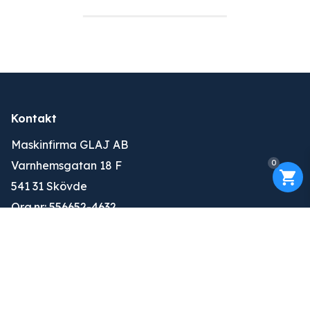
Kontakt
Maskinfirma GLAJ AB
0
Varnhemsgatan 18 F
541 31 Skövde
Org.nr: 556652-4632
010-263 25 00
info@glaj.se
Konto