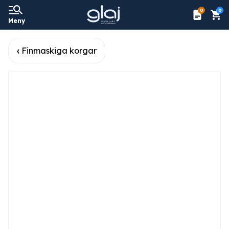
0
0
Meny
Finmaskiga korgar