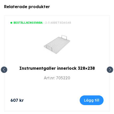
Relaterade produkter
- 2-5 ARBETSDAGAR
BESTÄLLNINGSVARA
Instrumentgaller innerlock 328×238
Art.nr: 705220
607
kr
Lägg till