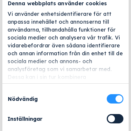
Denna webbplats använder cookies
Vi använder enhetsidentifierare för att
anpassa innehållet och annonserna till
användarna, tillhandahålla funktioner för
sociala medier och analysera vår trafik. Vi
vidarebefordrar även sådana identifierare
Helskärm
och annan information från din enhet till de
Harry Holms
sociala medier och annons- och
analysföretag som vi samarbetar med.
Instrumentkorg inkl.lock
Dessa kan i sin tur kombinera
60x60x45
informationen med annan information som
Artikelnummer: 705361
Samtyckesval
du har tillhandahållit eller som de har
Nödvändig
samlat in när du har använt deras tjänster.
1 289
kr
Exklusive moms.
Inställningar
Instrumentkorg