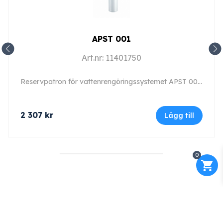
APST 001
Art.nr: 11401750
Reservpatron för vattenrengöringssystemet APST 000, för färdigställande av AD-vatten.
2 307
kr
Lägg till
0