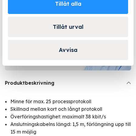
Tillåt alla
Lång erfarenhet
Företagsleasing
Kända varumärken
Tillåt urval
Kontakta Niklas för
personlig rådgivning!
Avvisa
Kontakta oss
Produktbeskrivning
Minne för max. 25 processprotokoll
Skillnad mellan kort och långt protokoll
Överföringshastighet: maximalt 38 kbit/s
Anslutningskabelns längd: 1,5 m, förlängning upp till
15 m möjlig