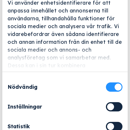
Vi använder enhetsidentifierare för att
anpassa innehållet och annonserna till
användarna, tillhandahålla funktioner för
sociala medier och analysera vår trafik. Vi
vidarebefordrar även sådana identifierare
Helskärm
och annan information från din enhet till de
sociala medier och annons- och
Miele Professional
analysföretag som vi samarbetar med.
A 811/1
Dessa kan i sin tur kombinera
Artikelnummer: 10283690
informationen med annan information som
Samtyckesval
du har tillhandahållit eller som de har
Reservnät för utbyte av nätet i A 810/1
Nödvändig
samlat in när du har använt deras tjänster.
876
kr
Inställningar
Exklusive moms.
A
Statistik
−
+
Lägg till i varukorg