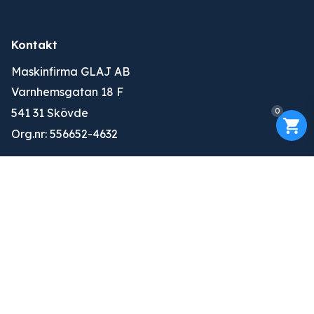
Kontakt
Maskinfirma GLAJ AB
Varnhemsgatan 18 F
0
541 31 Skövde
Org.nr: 556652-4632
010-263 25 00
info@glaj.se
Konto
Logga in
Ansök om konto
Om oss