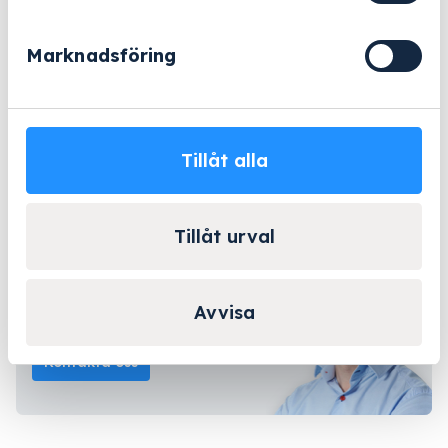
811/1
mängd
eller
Marknadsföring
Offertförfrågan
Beställningsvara
- 2-5 arbetsdagar
Tillåt alla
Lång erfarenhet
Företagsleasing
Kända varumärken
Tillåt urval
Kontakta Niklas för
Avvisa
personlig rådgivning!
Kontakta oss