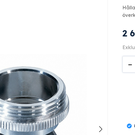
Hålla
överk
2 
Exklu
AUF
−
1
män