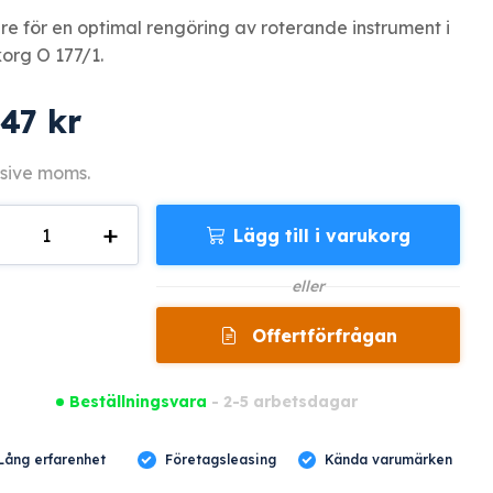
re för en optimal rengöring av roterande instrument i
org O 177/1.
647
kr
sive moms.
+
Lägg till i varukorg
gd
eller
Offertförfrågan
Beställningsvara
- 2-5 arbetsdagar
Lång erfarenhet
Företagsleasing
Kända varumärken