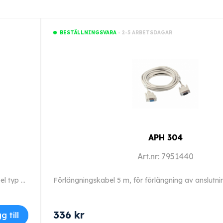
- 2-5 ARBETSDAGAR
BESTÄLLNINGSVARA
APH 304
Art.nr: 7951440
Förlängningskabel 10 m, för förlängning av anslutningskabel typ 1 och 2.
336
kr
g till