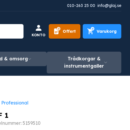
010-263 25 00
info@glaj.se
0
0
Offert
Varukorg
KONTO
d & omsorg
Trådkorgar &
instrumentgaller
 Professional
F 1
elnummer: 5159510