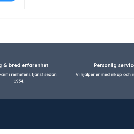
g & bred erfarenhet
Personlig servic
varit i renhetens tjänst sedan
Vi hjälper er med inköp och in
1954.