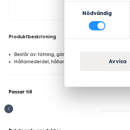
Samtyckesval
Nödvändig
Produktbeskrivning
Består av: tätning, gängad hylsa, klämma
Avvisa
Hållarnederdel, hållaröverdel, 5 filterplattor
Passar till