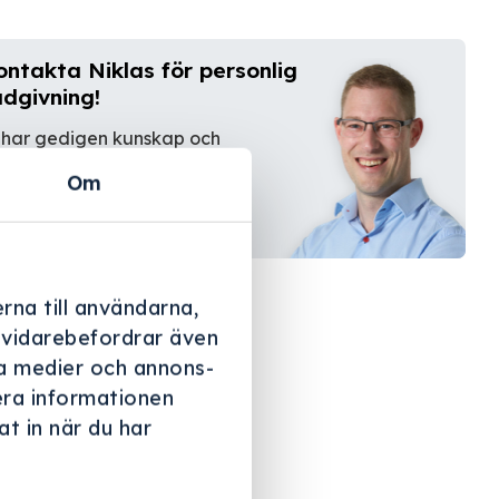
ontakta Niklas för personlig
ådgivning!
 har gedigen kunskap och
farenhet.
Om
Kontakta oss
rna till användarna,
i vidarebefordrar även
ala medier och annons-
era informationen
t in när du har