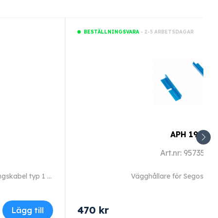
- 2-5 ARBETSDAGAR
BESTÄLLNINGSVARA
APH 190
Art.nr: 9573570
Förlängningskabel 5 m, för förlängning av anslutningskabel typ 1 och 2.
Vägghållare för Segosoft-
470
kr
Lägg till