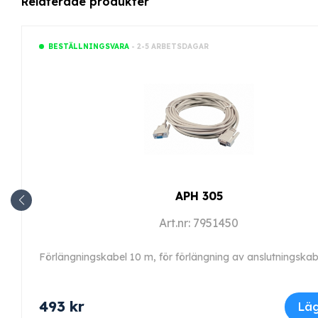
Relaterade produkter
- 2-5 ARBETSDAGAR
BESTÄLLNINGSVARA
APH 305
Art.nr: 7951450
493
kr
Läg