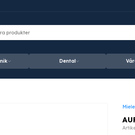
nik
Dental
Vår
Miele
AU
Artik