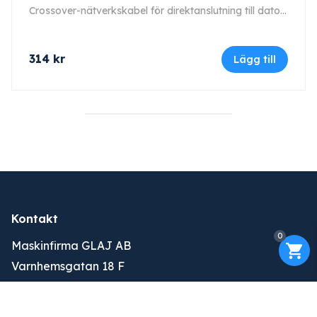
Crossover-nätverkskabel för direktanslutning till dator, längd 3 m (typ 8).
314
kr
Lägg till
Kontakt
0
Maskinfirma GLAJ AB
Varnhemsgatan 18 F
541 31 Skövde
Org.nr: 556652-4632