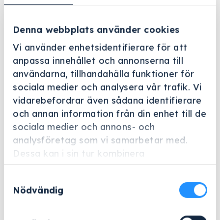
Denna webbplats använder cookies
Vi använder enhetsidentifierare för att
anpassa innehållet och annonserna till
användarna, tillhandahålla funktioner för
sociala medier och analysera vår trafik. Vi
Helskärm
vidarebefordrar även sådana identifierare
och annan information från din enhet till de
Miele Professional
sociala medier och annons- och
DOS K 85 NER
analysföretag som vi samarbetar med.
Artikelnummer: 9961090
Dessa kan i sin tur kombinera
informationen med annan information som
Doseringsmodul för 5 liters-behållare indikering av
Samtyckesval
du har tillhandahållit eller som de har
tomt doseringsfack för automatisk dosering av
Nödvändig
samlat in när du har använt deras tjänster.
flytande medier.