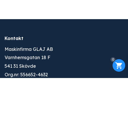
Kontakt
Maskinfirma GLAJ AB
Varnhemsgatan 18 F
0
541 31 Skövde
Org.nr: 556652-4632
010-263 25 00
info@glaj.se
Konto
Logga in