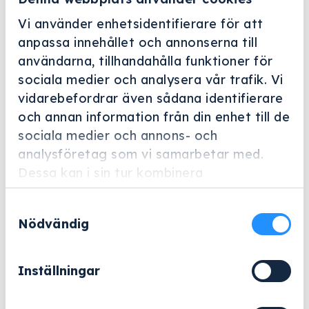
Vi använder enhetsidentifierare för att
anpassa innehållet och annonserna till
användarna, tillhandahålla funktioner för
sociala medier och analysera vår trafik. Vi
vidarebefordrar även sådana identifierare
Helskärm
och annan information från din enhet till de
Miele Professional
sociala medier och annons- och
analysföretag som vi samarbetar med.
E 136
Dessa kan i sin tur kombinera
Artikelnummer: 3830280
informationen med annan information som
Samtyckesval
du har tillhandahållit eller som de har
Tillbehör för optimal placering av 56 petriskålar.
Nödvändig
samlat in när du har använt deras tjänster.
7 014
kr
Inställningar
Exklusive moms.