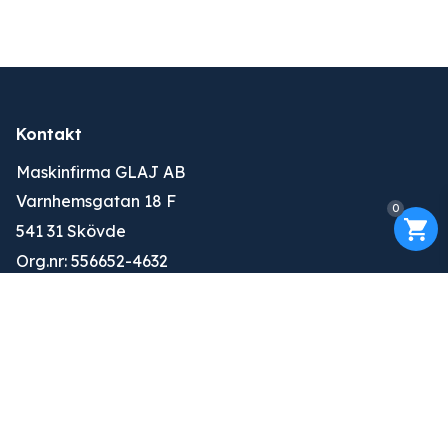
Kontakt
Maskinfirma GLAJ AB
Varnhemsgatan 18 F
0
541 31 Skövde
Org.nr: 556652-4632
010-263 25 00
info@glaj.se
Konto
Logga in