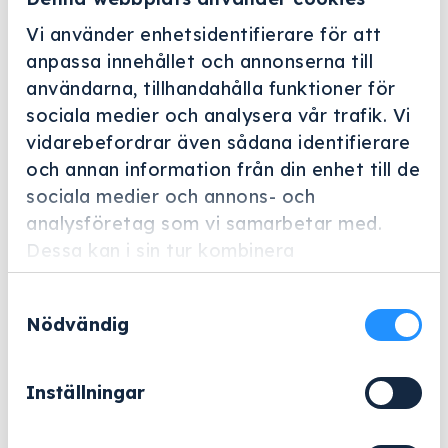
Vi använder enhetsidentifierare för att
anpassa innehållet och annonserna till
användarna, tillhandahålla funktioner för
sociala medier och analysera vår trafik. Vi
vidarebefordrar även sådana identifierare
Helskärm
och annan information från din enhet till de
Miele Professional
sociala medier och annons- och
analysföretag som vi samarbetar med.
E 144
Dessa kan i sin tur kombinera
Artikelnummer: 3808710
informationen med annan information som
Samtyckesval
du har tillhandahållit eller som de har
Tillbehör för optimal placering av upp till 18
Nödvändig
samlat in när du har använt deras tjänster.
glasbägare.
4 694
kr
Inställningar
Exklusive moms.