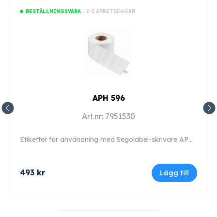
- 2-5 ARBETSDAGAR
BESTÄLLNINGSVARA
APH 596
Art.nr: 7951530
Etiketter för användning med Segolabel-skrivare APH 550 Sego (PRT 200).
493
kr
Lägg till