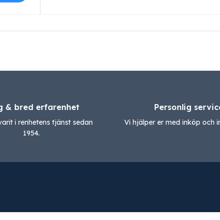
g & bred erfarenhet
Personlig servic
varit i renhetens tjänst sedan
Vi hjälper er med inköp och in
1954.