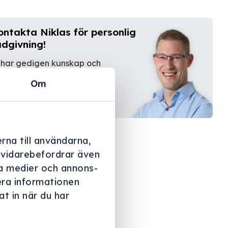
ontakta Niklas för personlig
ådgivning!
 har gedigen kunskap och
farenhet.
Om
Kontakta oss
rna till användarna,
i vidarebefordrar även
ala medier och annons-
era informationen
t in när du har