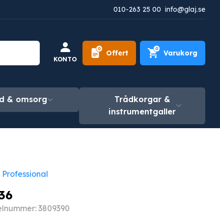
010-263 25 00
info@glaj.se
0
0
Offert
Varukorg
KONTO
d & omsorg
Trådkorgar &
instrumentgaller
 Professional
36
elnummer: 3809390