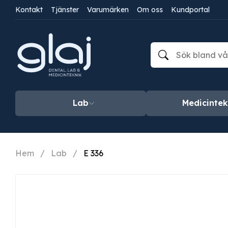
Kontakt
Tjänster
Varumärken
Om oss
Kundportal
Lab
Medicintek
Hem
/
Lab
/
E 336