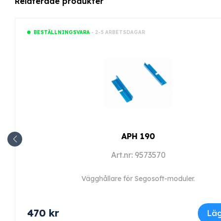
Relaterade produkter
- 2-5 ARBETSDAGAR
BESTÄLLNINGSVARA
APH 190
Art.nr: 9573570
Vägghållare för Segosoft-moduler.
470
kr
Läg