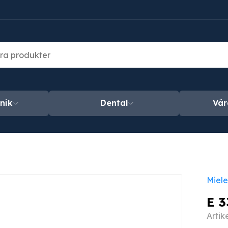
nik
Dental
Vår
Miele
E 3
Artik