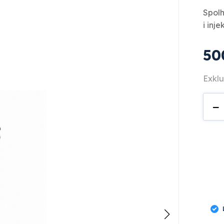
Spolh
i inj
5
Exklu
E
−
336
män