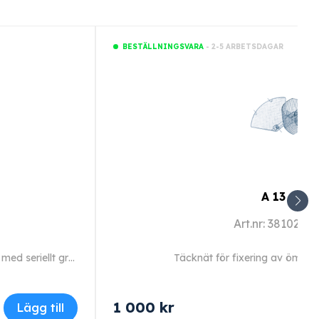
- 2-5 ARBETSDAGAR
BESTÄLLNINGSVARA
A 13
Art.nr: 3810200
Anslutningskabel typ 2 för anslutning av en maskin med seriellt gränssnitt till en dator.
Täcknät för fixering av ömtåli
1 000
kr
Lägg till