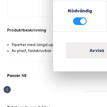
Samtyckesval
Nödvändig
Produktbeskrivning
Pipetter med längd upp till max. 445 mm kan place
Avvisa
Av plast, fastskruvbar
Passar till