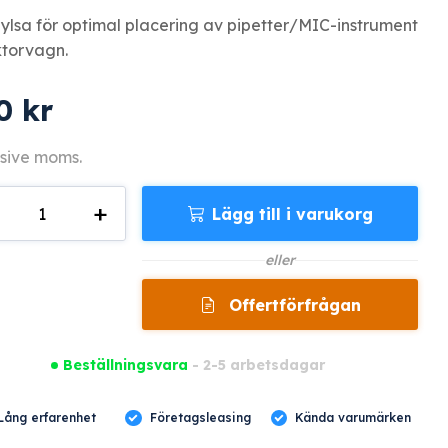
ylsa för optimal placering av pipetter/MIC-instrument
ektorvagn.
00
kr
sive moms.
+
Lägg till i varukorg
gd
eller
Offertförfrågan
Beställningsvara
- 2-5 arbetsdagar
Lång erfarenhet
Företagsleasing
Kända varumärken