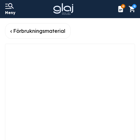
0
0
Meny
Förbrukningsmaterial