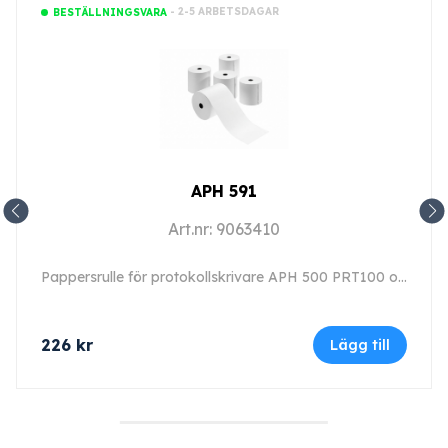
- 2-5 ARBETSDAGAR
BESTÄLLNINGSVARA
APH 591
Art.nr: 9063410
Pappersrulle för protokollskrivare APH 500 PRT100 och APH 510 PRT110.
226
kr
Lägg till