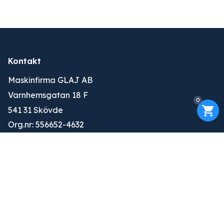
Kontakt
Maskinfirma GLAJ AB
Varnhemsgatan 18 F
0
541 31 Skövde
Org.nr: 556652-4632
010-263 25 00
info@glaj.se
Konto
Logga in
Ansök om konto