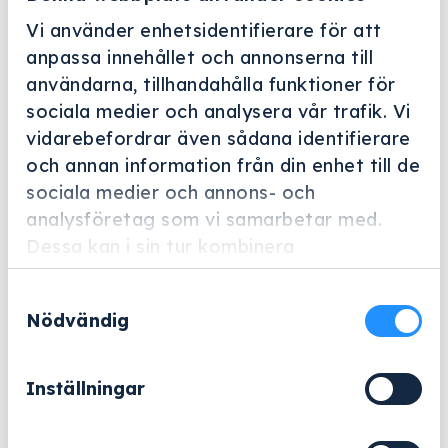
Vi använder enhetsidentifierare för att
anpassa innehållet och annonserna till
användarna, tillhandahålla funktioner för
sociala medier och analysera vår trafik. Vi
vidarebefordrar även sådana identifierare
Helskärm
och annan information från din enhet till de
Miele Professional
sociala medier och annons- och
analysföretag som vi samarbetar med.
ProCare Med 30 P – 1 l (Typ 2)
Dessa kan i sin tur kombinera
Artikelnummer: 11847930
informationen med annan information som
Samtyckesval
du har tillhandahållit eller som de har
Neutraliseringsmedel, surt, 1 l med bred hals för
Nödvändig
samlat in när du har använt deras tjänster.
optimal neutralisering baserat på oorganisk syra.
168
kr
Inställningar
Exklusive moms.