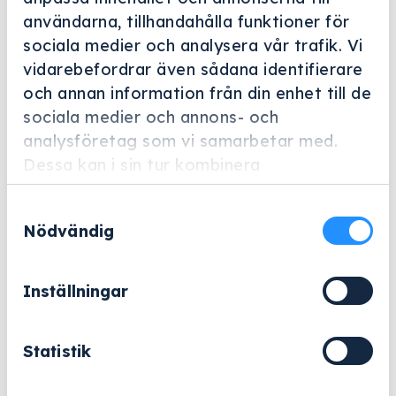
Helskärm
användarna, tillhandahålla funktioner för
Miele Professional
sociala medier och analysera vår trafik. Vi
vidarebefordrar även sådana identifierare
PST 2210
och annan information från din enhet till de
Artikelnummer: 11368180
sociala medier och annons- och
analysföretag som vi samarbetar med.
Autoklav CUBE Med intuitiv touchstyrning och
Dessa kan i sin tur kombinera
kapacitet för 5,5 kg instrument.
informationen med annan information som
Samtyckesval
du har tillhandahållit eller som de har
77 325
kr
Nödvändig
samlat in när du har använt deras tjänster.
Exklusive moms.
Inställningar
PST
−
+
Lägg till i varukorg
2210
mängd
Statistik
eller
Offertförfrågan