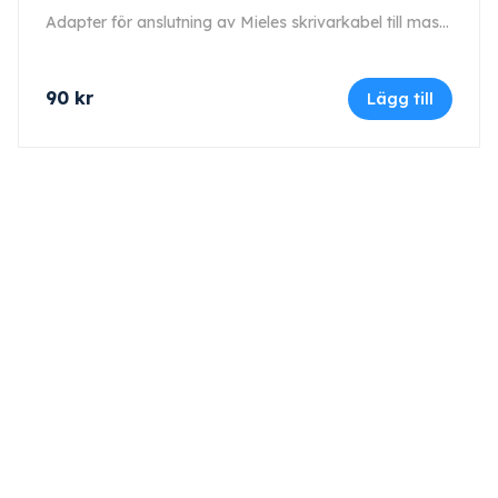
Adapter för anslutning av Mieles skrivarkabel till maskinen.
90
kr
Lägg till
Kontakt
Maskinfirma GLAJ AB
Varnhemsgatan 18 F
541 31 Skövde
Org.nr: 556652-4632