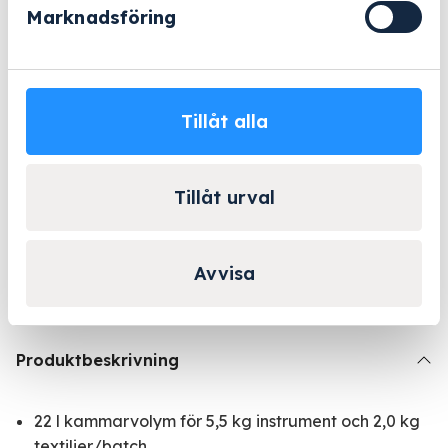
Marknadsföring
Beställningsvara
- 2-5 arbetsdagar
Lång erfarenhet
Företagsleasing
Kända varumärken
Tillåt alla
Tillåt urval
Kontakta Niklas för
personlig rådgivning!
Kontakta oss
Avvisa
Produktbeskrivning
22 l kammarvolym för 5,5 kg instrument och 2,0 kg
textilier/batch