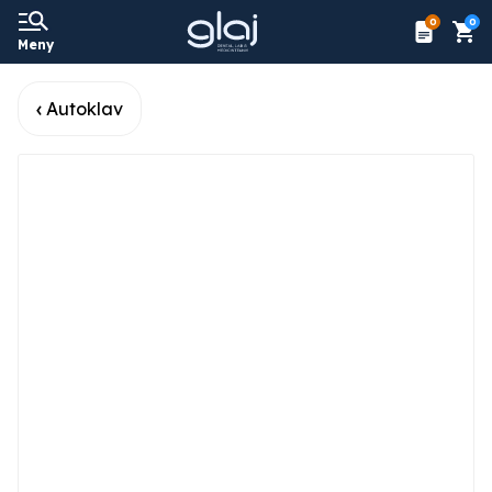
0
0
Meny
Autoklav